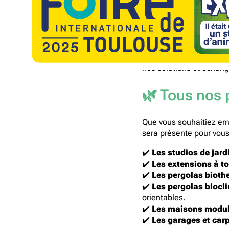
découvrir
Carré2Jardin
est ravi 
l’habitat et à l’aména
nos solutions et échange
🌿 Tous nos 
Que vous souhaitiez emb
sera présente pour vous 
✔️
Les studios de jard
✔️
Les extensions à to
✔️
Les pergolas bioth
✔️
Les pergolas biocl
orientables.
✔️
Les maisons modul
✔️
Les garages et car