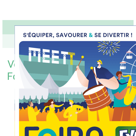
Venez nous rencontrer à la
Foire de Toulouse du 18 au
27 avril 2025
📢 Carré2J