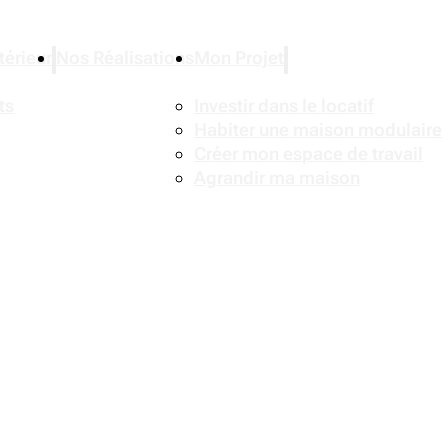
érieur
Nos Réalisations
Mon Projet
ts
Investir dans le locatif
Habiter une maison modulaire
Créer mon espace de travail
Agrandir ma maison