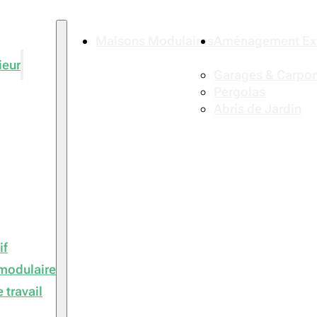
Maisons Modulaires
Aménagement Ext
ieur
Garages & Carpor
Pergolas
Abris de Jardin
if
modulaire
 travail