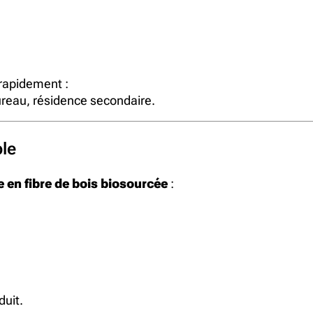
 rapidement :
ureau, résidence secondaire.
le
e en fibre de bois biosourcée
:
duit.