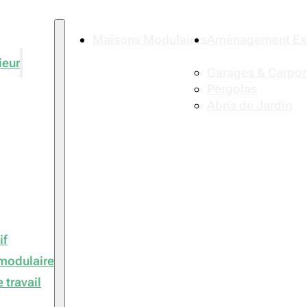
Maisons Modulaires
Aménagement Ext
ieur
Garages & Carpor
Pergolas
Abris de Jardin
if
modulaire
 travail