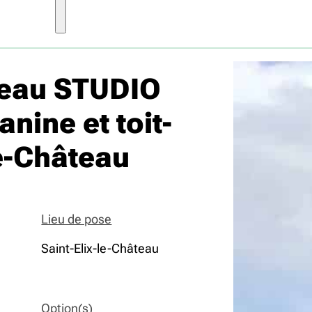
veau STUDIO
ine et toit-
le-Château
Lieu de pose
Saint-Elix-le-Château
Option(s)