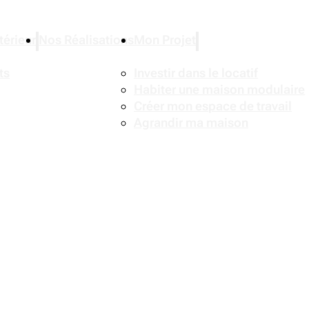
érieur
Nos Réalisations
Mon Projet
ts
Investir dans le locatif
Habiter une maison modulaire
Créer mon espace de travail
Agrandir ma maison