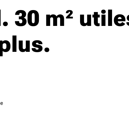
. 30 m² util
plus.
ée