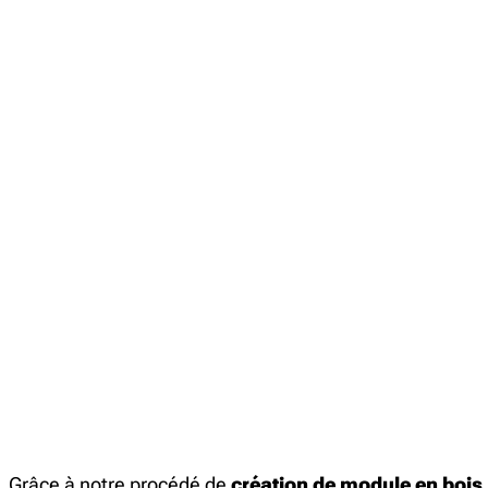
Grâce à notre procédé de
création de module en bois