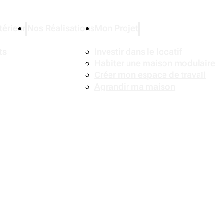
érieur
Nos Réalisations
Mon Projet
ts
Investir dans le locatif
Habiter une maison modulaire
Créer mon espace de travail
Agrandir ma maison