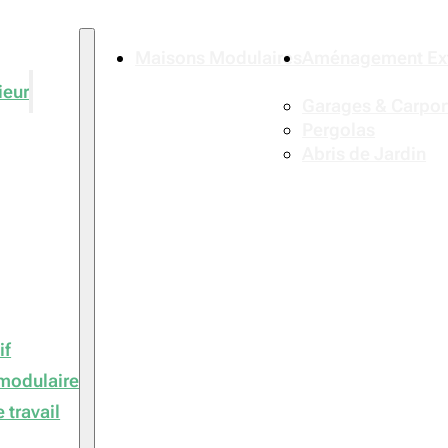
Maisons Modulaires
Aménagement Ext
ieur
Garages & Carpor
Pergolas
Abris de Jardin
if
modulaire
 travail