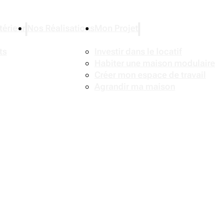
érieur
Nos Réalisations
Mon Projet
ts
Investir dans le locatif
Habiter une maison modulaire
Créer mon espace de travail
Agrandir ma maison