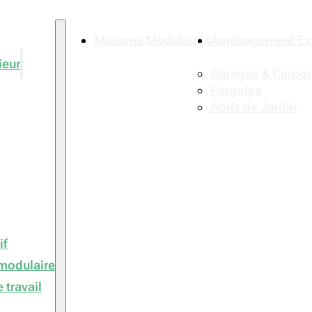
Maisons Modulaires
Aménagement Ext
ieur
Garages & Carpor
Pergolas
Abris de Jardin
if
modulaire
 travail