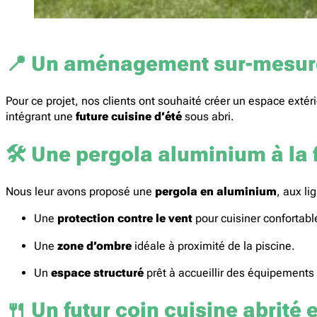
📍
Un aménagement sur-mesure 
Pour ce projet, nos clients ont souhaité créer un espace extér
intégrant une
future cuisine d’été
sous abri.
🛠️
Une pergola aluminium à la f
Nous leur avons proposé une
pergola en aluminium
, aux l
Une
protection contre le vent
pour cuisiner confortab
Une
zone d’ombre
idéale à proximité de la piscine.
Un
espace structuré
prêt à accueillir des équipements (
🍴
Un futur coin cuisine abrité e