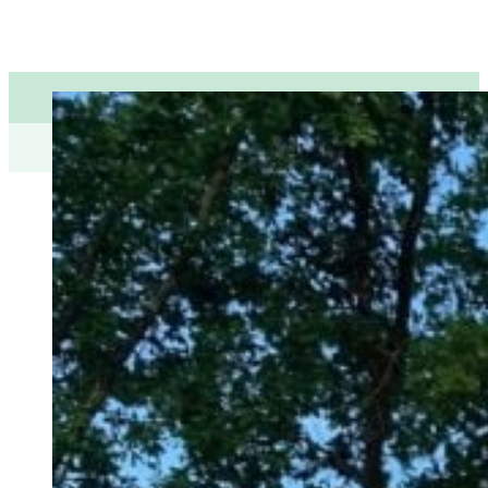
🪚 Nos charpentiers à
l’œuvre sur le bassin
d’Arcachon
Il y a des projets qui m
Sur le
chantier du cha